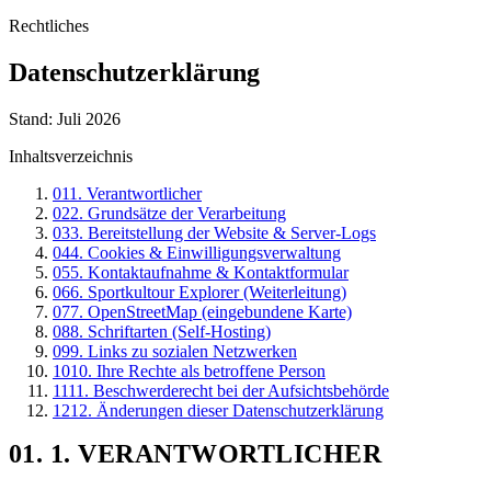
Rechtliches
Datenschutzerklärung
Stand:
Juli 2026
Inhaltsverzeichnis
01
1. Verantwortlicher
02
2. Grundsätze der Verarbeitung
03
3. Bereitstellung der Website & Server-Logs
04
4. Cookies & Einwilligungsverwaltung
05
5. Kontaktaufnahme & Kontaktformular
06
6. Sportkultour Explorer (Weiterleitung)
07
7. OpenStreetMap (eingebundene Karte)
08
8. Schriftarten (Self-Hosting)
09
9. Links zu sozialen Netzwerken
10
10. Ihre Rechte als betroffene Person
11
11. Beschwerderecht bei der Aufsichtsbehörde
12
12. Änderungen dieser Datenschutzerklärung
01
.
1. VERANTWORTLICHER